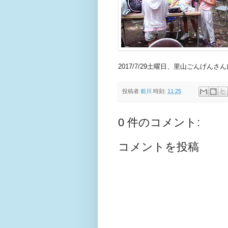
2017/7/29土曜日、里山ごんげんさ
投稿者
前川
時刻:
11:25
0 件のコメント:
コメントを投稿