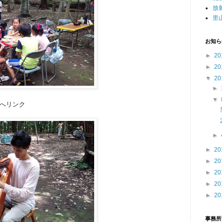
放
里
お知ら
►
20
►
20
▼
20
►
▼
へリンク
►
►
20
►
20
►
20
►
20
►
20
事務所