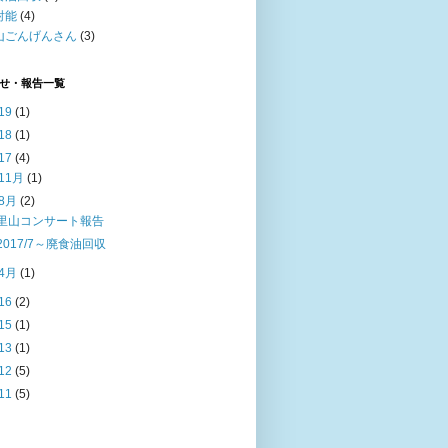
射能
(4)
山ごんげんさん
(3)
せ・報告一覧
19
(1)
18
(1)
17
(4)
11月
(1)
8月
(2)
里山コンサート報告
2017/7～廃食油回収
4月
(1)
16
(2)
15
(1)
13
(1)
12
(5)
11
(5)