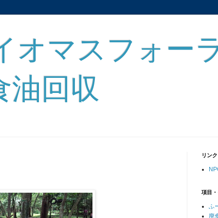
バイオマスフォー
食油回収
リンク
N
項目・
ふ
廃