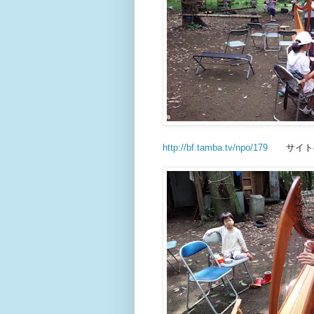
http://bf.tamba.tv/npo/179
サイト