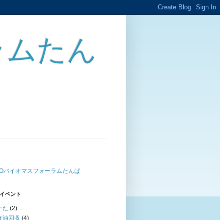
ラムたん
POバイオマスフォーラムたんば
イベント
ーた
(2)
食油回収
(4)